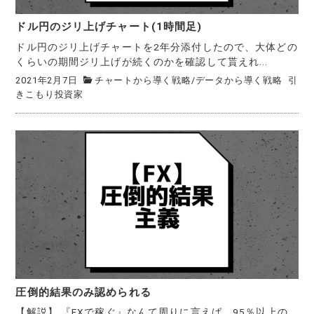
ドル円のジリ上げチャート(1時間足)
ドル円のジリ上げチャートを2年分添付したので、大体どの
くらいの期間ジリ上げが続くのかを確認して貰えれ...
2021年2月7日
チャートから導く戦略
/
データから導く戦略
引
きこもり投資家
圧倒的結果のみ認められる
【解説】 『FXで稼ぐ』なんて周りに言えば、95％以上の