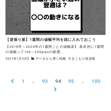
【逆張り派】1週間の値幅平均を頭に入れておこう
【2018年～2020年の1週間ごとの値幅表】 基本的に1週間
の値幅って100～200pipsの範囲...
2021年1月30日
データから導く戦略
引きこもり投資家
前
1
…
93
94
95
…
100
投
の
次
稿
ペ
の
ー
ペ
の