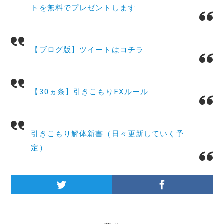
トを無料でプレゼントします
【ブログ版】ツイートはコチラ
【30ヵ条】引きこもりFXルール
引きこもり解体新書（日々更新していく予
定）