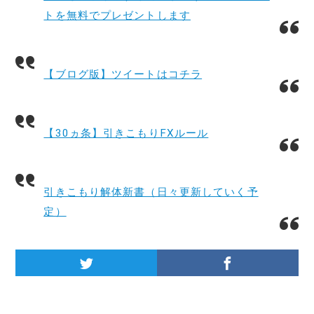
トを無料でプレゼントします
【ブログ版】ツイートはコチラ
【30ヵ条】引きこもりFXルール
引きこもり解体新書（日々更新していく予
定）