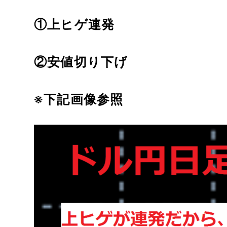
①上ヒゲ連発
②安値切り下げ
※下記画像参照