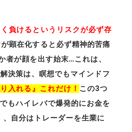
きく負けるというリスクが必ず存
けが顕在化すると必ず精神的苦痛
か者が顔を出す始末…これは、
る解決策は、瞑想でもマインドフ
取り入れる』これだけ！
この3つ
れでもハイレバで爆発的にお金を
、、、自分はトレーダーを生業に