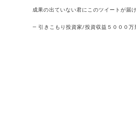
成果の出ていない君にこのツイートが届
— 引きこもり投資家/投資収益５０００万到達！ 