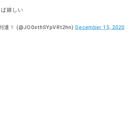
けば嬉しい
(@JO0sthSYpVRt2hn)
December 15, 2020