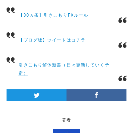
【30ヵ条】引きこもりFXルール
【ブログ版】ツイートはコチラ
引きこもり解体新書（日々更新していく予
定）
著者