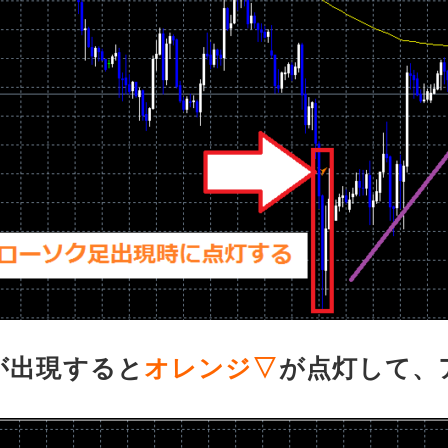
線が出現すると
オレンジ▽
が点灯して、