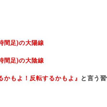
、
(1時間足)の大陽線
(1時間足)の大陰線
るかもよ！反転するかもよ』
と言う習