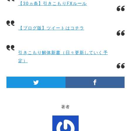
【30ヵ条】引きこもりFXルール
【ブログ版】ツイートはコチラ
引きこもり解体新書（日々更新していく予
定）
著者