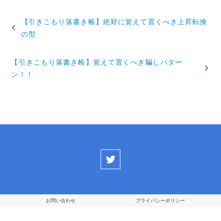
投
【引きこもり落書き帳】絶対に覚えて置くべき上昇転換
稿
の型
ナ
【引きこもり落書き帳】覚えて置くべき騙しパター
ビ
ン！！
ゲ
ー
シ
ョ
ン
お問い合わせ
プライバシーポリシー