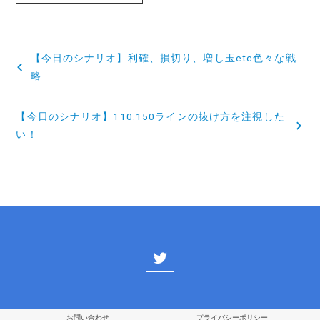
投
【今日のシナリオ】利確、損切り、増し玉etc色々な戦
稿
略
ナ
【今日のシナリオ】110.150ラインの抜け方を注視した
ビ
い！
ゲ
ー
シ
ョ
ン
お問い合わせ
プライバシーポリシー