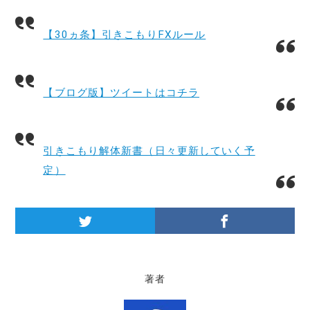
【30ヵ条】引きこもりFXルール
【ブログ版】ツイートはコチラ
引きこもり解体新書（日々更新していく予
定）
著者