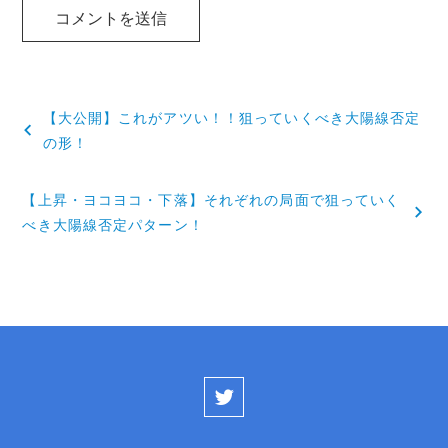
投
【大公開】これがアツい！！狙っていくべき大陽線否定
稿
の形！
ナ
【上昇・ヨコヨコ・下落】それぞれの局面で狙っていく
ビ
べき大陽線否定パターン！
ゲ
ー
シ
ョ
ン