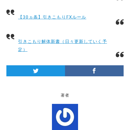
【30ヵ条】引きこもりFXルール
引きこもり解体新書（日々更新していく予
定）
著者