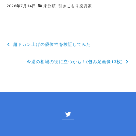
2026年7月14日
未分類
引きこもり投資家
投
超ドカン上げの優位性を検証してみた
稿
今週の相場の役に立つかも！(包み足画像13枚)
ナ
ビ
ゲ
ー
シ
ョ
ン