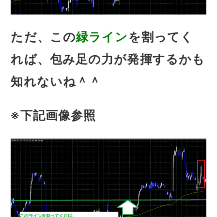
ただ、この
緑ライン
を割ってく
れば、包み足の力が発揮するかも
知れないね＾＾
※下記画像参照