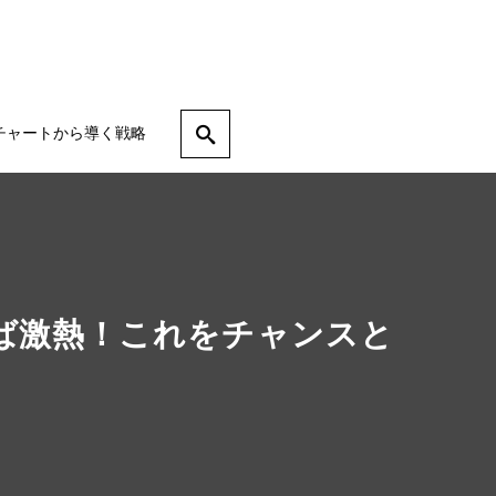
チャートから導く戦略
れば激熱！これをチャンスと