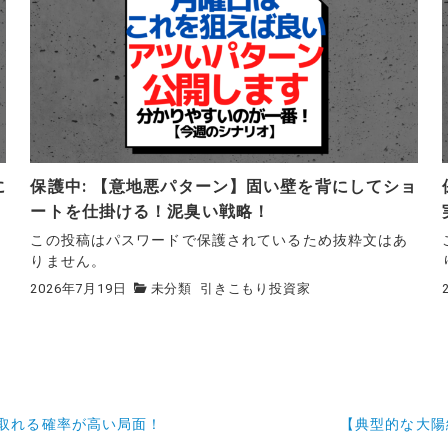
に
保護中: 【意地悪パターン】固い壁を背にしてショ
ートを仕掛ける！泥臭い戦略！
この投稿はパスワードで保護されているため抜粋文はあ
りません。
2026年7月19日
未分類
引きこもり投資家
取れる確率が高い局面！
【典型的な大陽