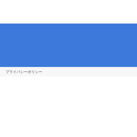
プライバシーポリシー