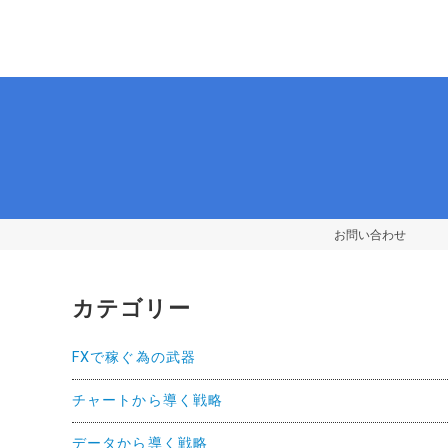
稿
ナ
ビ
ゲ
ー
シ
ョ
お問い合わせ
ン
カテゴリー
FXで稼ぐ為の武器
チャートから導く戦略
データから導く戦略