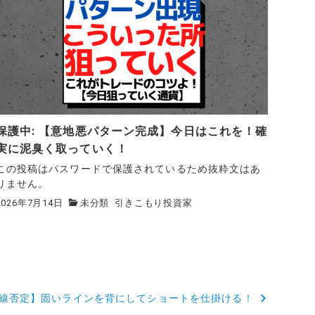
保護中: 【意地悪パターン完成】今日はこれを！確
実に泥臭く取っていく！
この投稿はパスワードで保護されているため抜粋文はあ
りません。
2026年7月14日
未分類
引きこもり投資家
線否定】固いラインを背にしてショートを仕掛ける！