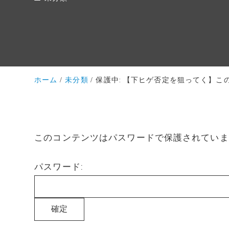
ホーム
未分類
保護中: 【下ヒゲ否定を狙ってく】
このコンテンツはパスワードで保護されていま
パスワード: