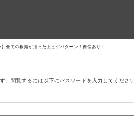
ツい】全ての根拠が揃った上ヒゲパターン！自信あり！
す。閲覧するには以下にパスワードを入力してくださ