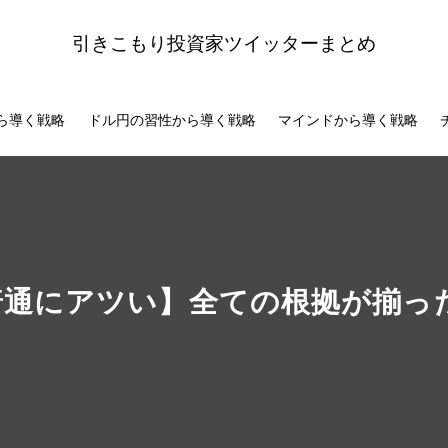
引きこもり投資家ツイッターまとめ
ら導く戦略
ドル円の習性から導く戦略
マインドから導く戦略
は普通にアツい】全ての根拠が揃っ