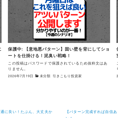
に
保護中: 【意地悪パターン】固い壁を背にしてショ
ートを仕掛ける！泥臭い戦略！
この投稿はパスワードで保護されているため抜粋文はあ
りません。
2026年7月19日
未分類
引きこもり投資家
普通に良い！たぶん、大丈夫か
【パターン完成すれば自信あ