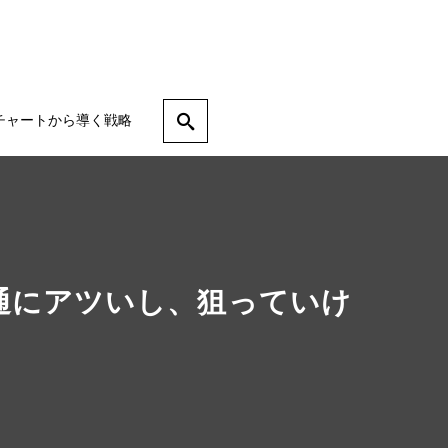
チャートから導く戦略
通にアツいし、狙っていけ