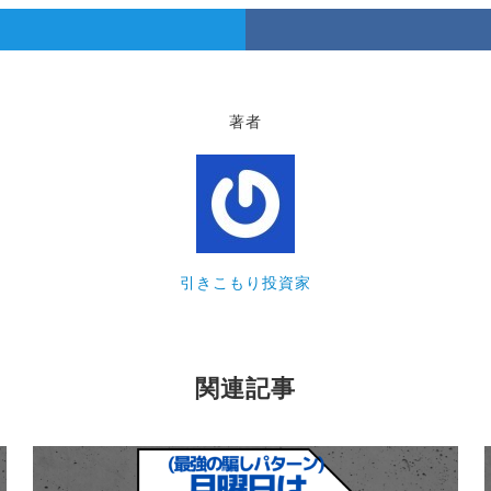
著者
引きこもり投資家
関連記事