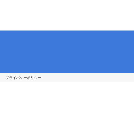
プライバシーポリシー