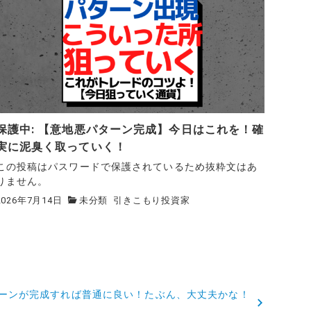
保護中: 【意地悪パターン完成】今日はこれを！確
実に泥臭く取っていく！
この投稿はパスワードで保護されているため抜粋文はあ
りません。
2026年7月14日
未分類
引きこもり投資家
ーンが完成すれば普通に良い！たぶん、大丈夫かな！