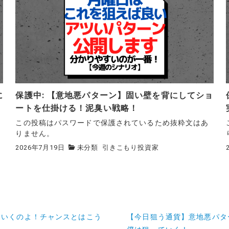
に
保護中: 【意地悪パターン】固い壁を背にしてショ
ートを仕掛ける！泥臭い戦略！
この投稿はパスワードで保護されているため抜粋文はあ
りません。
2026年7月19日
未分類
引きこもり投資家
ていくのよ！チャンスとはこう
【今日狙う通貨】意地悪パタ