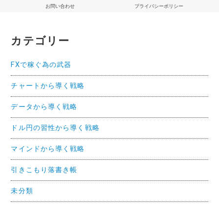
お問い合わせ
プライバシーポリシー
カテゴリー
FXで稼ぐ為の武器
チャートから導く戦略
データから導く戦略
ドル円の習性から導く戦略
マインドから導く戦略
引きこもり落書き帳
未分類