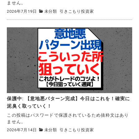
ません。
2026年7月19日
未分類
引きこもり投資家
保護中: 【意地悪パターン完成】今日はこれを！確実に
泥臭く取っていく！
この投稿はパスワードで保護されているため抜粋文はあり
ません。
2026年7月14日
未分類
引きこもり投資家